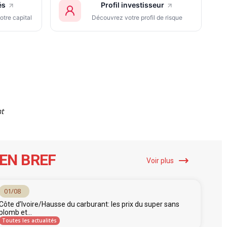
és
Profil investisseur
otre capital
Découvrez votre profil de risque
t
EN BREF
Voir plus
01/08
Côte d’Ivoire/Hausse du carburant: les prix du super sans
plomb et...
Toutes les actualités