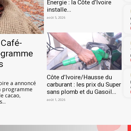
Énergie : la Côte d’Ivoire
installe...
août 5, 2026
 Café-
rogramme
s
Côte d’Ivoire/Hausse du
voire a annoncé
carburant : les prix du Super
son programme
sans plomb et du Gasoil...
de cacao,
août 1, 2026
...