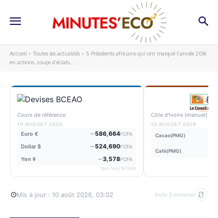
Accueil
Toutes les actualités
5 Présidents africains qui ont marqué l’année 2016
en actions, coups d’éclats...
Cours de référence
Côte d'Ivoire (manuel)
10 AUGUST 2026
10 AUGUST 2026
586,664
Euro €
FCFA
Cacao(PMG)
524,690
Dollar $
FCFA
Café(PMG)
3,578
Yen ¥
FCFA
taux.live / BCEAO
Mis à jour : 10 août 2026, 03:02
Auto 5 minutes