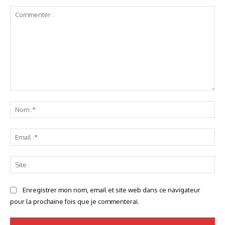
Commenter
:
No
:*
Ema
:*
Sit
:
Enregistrer mon nom, email et site web dans ce navigateur
pour la prochaine fois que je commenterai.