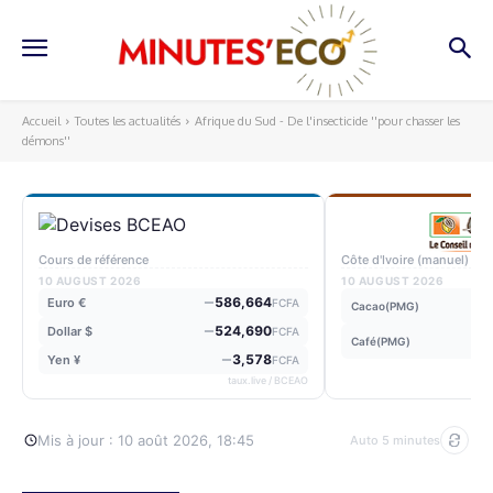
Accueil
Toutes les actualités
Afrique du Sud - De l'insecticide ''pour chasser les
démons''
Cours de référence
Côte d'Ivoire (manuel)
10 AUGUST 2026
10 AUGUST 2026
586,664
Euro €
FCFA
Cacao(PMG)
524,690
Dollar $
FCFA
Café(PMG)
3,578
Yen ¥
FCFA
taux.live / BCEAO
Mis à jour : 10 août 2026, 18:45
Auto 5 minutes