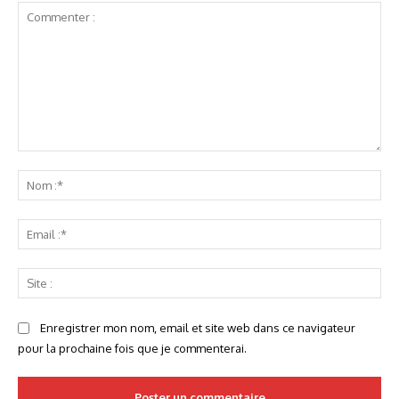
Commenter
:
No
:*
Ema
:*
Sit
:
Enregistrer mon nom, email et site web dans ce navigateur
pour la prochaine fois que je commenterai.