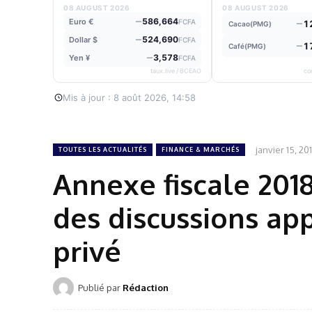
08 AUGUST 2026
08 AUGUST 2026
586,664
Euro €
FCFA
1
Cacao(PMG)
524,690
Dollar $
FCFA
1
Café(PMG)
3,578
Yen ¥
FCFA
taux.live / BCEAO
co
Mis à jour : 8 août 2026, 14:58
janvier 15, 20
TOUTES LES ACTUALITÉS
FINANCE & MARCHÉS
Annexe fiscale 2018
des discussions ap
privé
Publié par
Rédaction