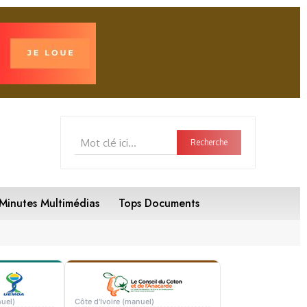
Mot clé ici...
Recherche
Minutes Multimédias
Tops Documents
uel)
Côte d'Ivoire (manuel)