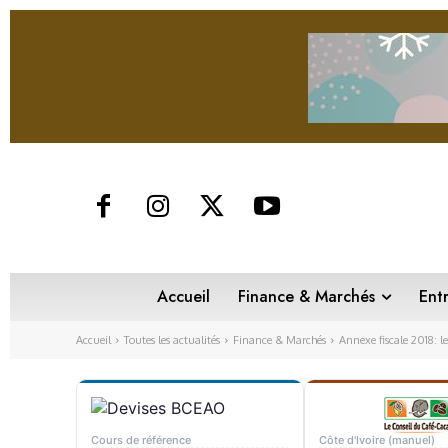
Accueil
Finance & Marchés
Ent
Accueil
Toutes les actualités
Finance & Marchés
Annexe fiscale 2018: l
Cours de référence
Côte d'Ivoire (manuel)