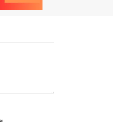
Site
:
i.