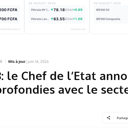
08 AUGUST 2026
08 AUGUST 2026
200 FCFA
78.18
$/bbl
+0.89
Pétrole NY (WTI)
BRVM 30
700 FCFA
83.55
$/bbl
+1.06
Pétrole Londres
BRVM Composite
nseilcafecacao.ci
oil-price.net
18
Mis à jour :
juin 14, 2026
: le Chef de l’Etat ann
profondies avec le sect
Partag