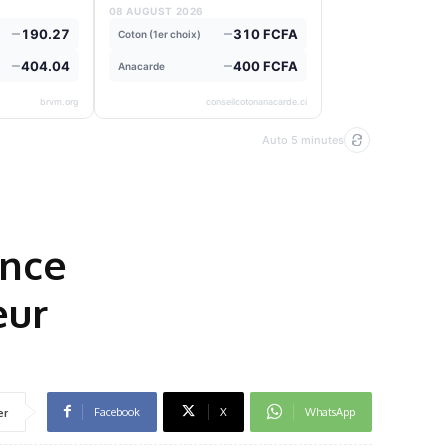
08 AUGUST 2026
190.27
310 FCFA
Coton (1er choix)
404.04
400 FCFA
Anacarde
brvm.org
conseilcotonanacarde.ci
Auto 5 minutes
once
eur
Facebook
X
WhatsApp
er