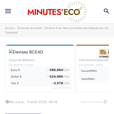
Accueil
Toutes les actualités
Burkina Faso: deux commissariats attaqués par des
"jihadistes"
Cours de référence
Côte d'Ivoire (manuel)
09 AUGUST 2026
09 AUGUST 2026
586,664
Euro €
FCFA
Cacao(PMG)
524,690
Dollar $
FCFA
Café(PMG)
3,578
Yen ¥
FCFA
taux.live / BCEAO
Mis à jour : 9 août 2026, 09:18
Auto 5 minutes