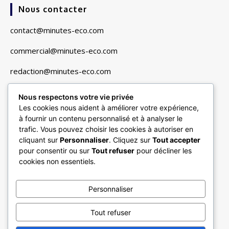
Nous contacter
contact@minutes-eco.com
commercial@minutes-eco.com
redaction@minutes-eco.com
Nous respectons votre vie privée
Liens utiles
Les cookies nous aident à améliorer votre expérience,
à fournir un contenu personnalisé et à analyser le
Navigation
trafic. Vous pouvez choisir les cookies à autoriser en
cliquant sur
Personnaliser
. Cliquez sur
Tout accepter
Finance & Marchés
pour consentir ou sur
Tout refuser
pour décliner les
Entreprises & Secteurs
cookies non essentiels.
Vie Pratique & Consommation
Personnaliser
Minutes Multimédias
Tops documents
Tout refuser