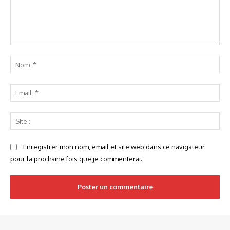
Commenter
:
No
:*
Ema
:*
Sit
:
Enregistrer mon nom, email et site web dans ce navigateur
pour la prochaine fois que je commenterai.