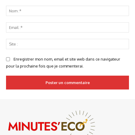
Commenter
:
No
:*
Ema
:*
Sit
:
Enregistrer mon nom, email et site web dans ce navigateur
pour la prochaine fois que je commenterai.