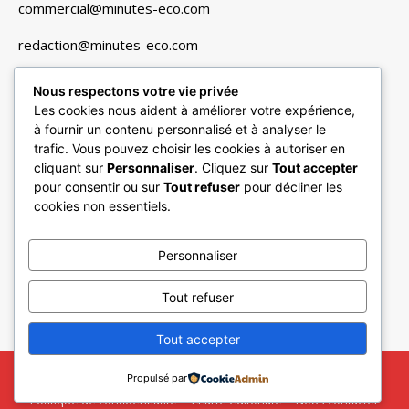
commercial@minutes-eco.com
redaction@minutes-eco.com
Nous respectons votre vie privée
Liens utiles
Les cookies nous aident à améliorer votre expérience,
à fournir un contenu personnalisé et à analyser le
Navigation
trafic. Vous pouvez choisir les cookies à autoriser en
cliquant sur
Personnaliser
. Cliquez sur
Tout accepter
Finance & Marchés
pour consentir ou sur
Tout refuser
pour décliner les
Entreprises & Secteurs
cookies non essentiels.
Vie Pratique & Consommation
Personnaliser
Minutes Multimédias
Tops documents
Tout refuser
Tout accepter
© 2017-2026 Minutes-eco.com - Tous droits réservés
Propulsé par
Politique de confidentialité
Charte éditoriale
Nous contacter