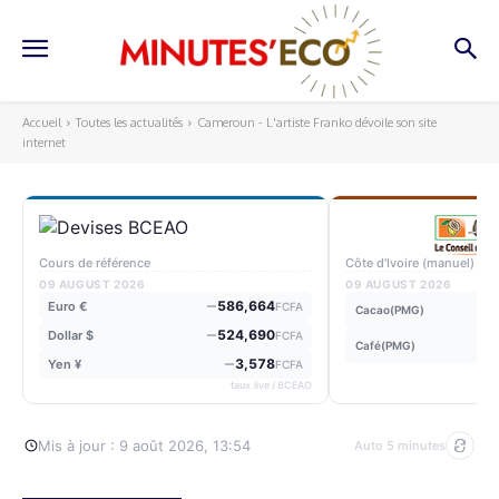
Accueil
Toutes les actualités
Cameroun - L'artiste Franko dévoile son site
internet
Cours de référence
Côte d'Ivoire (manuel)
09 AUGUST 2026
09 AUGUST 2026
586,664
Euro €
FCFA
Cacao(PMG)
524,690
Dollar $
FCFA
Café(PMG)
3,578
Yen ¥
FCFA
taux.live / BCEAO
Mis à jour : 9 août 2026, 13:54
Auto 5 minutes