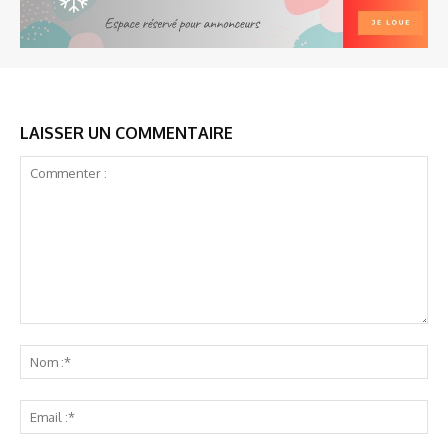
LAISSER UN COMMENTAIRE
Commenter
:
No
:*
Ema
:*