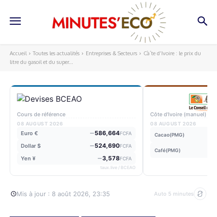
Accueil
Toutes les actualités
Entreprises & Secteurs
Cà´te d’Ivoire : le prix du
litre du gasoil et du super...
Cours de référence
Côte d'Ivoire (manuel)
08 AUGUST 2026
08 AUGUST 2026
586,664
Euro €
FCFA
Cacao(PMG)
524,690
Dollar $
FCFA
Café(PMG)
3,578
Yen ¥
FCFA
taux.live / BCEAO
Mis à jour : 8 août 2026, 23:35
Auto 5 minutes