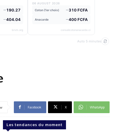
06 AUGUST 2026
190.27
310 FCFA
Coton (1er choix)
404.04
400 FCFA
Anacarde
brvm.org
conseilcotonanacarde.ci
Auto 5 minutes
e
Facebook
X
WhatsApp
er
Les tendances du moment