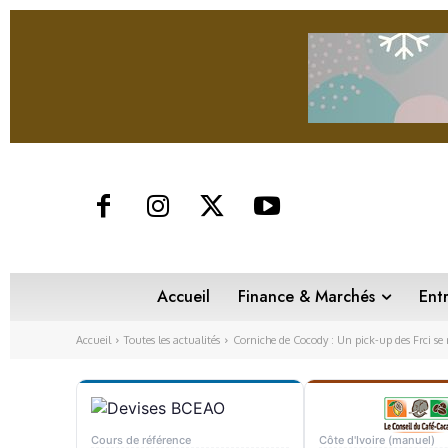
Accueil
Finance & Marchés
Ent
Accueil
Toutes les actualités
Corniche de Cocody : Un pick-up des Frci se r
Cours de référence
Côte d'Ivoire (manuel)