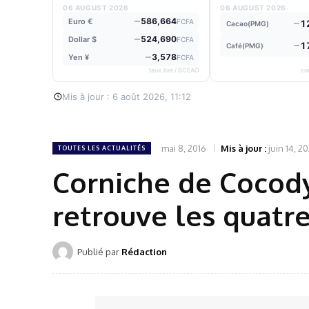
06 AUGUST 2026
06 AUGUST 2026
586,664
Euro €
FCFA
1
Cacao(PMG)
524,690
Dollar $
FCFA
1
Café(PMG)
3,578
Yen ¥
FCFA
taux.live / BCEAO
co
Mis à jour : 6 août 2026, 11:12
mai 8, 2016
Mis à jour :
juin 14, 2
TOUTES LES ACTUALITÉS
Corniche de Cocody 
retrouve les quatre
Publié par
Rédaction