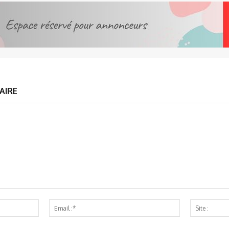
AIRE
Nom
Email
:*
:*