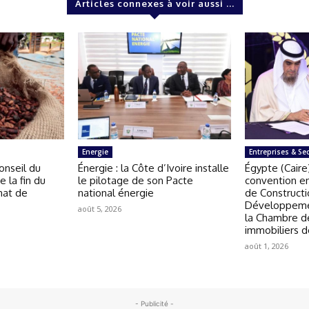
Articles connexes à voir aussi ...
Energie
Entreprises & Se
Conseil du
Énergie : la Côte d’Ivoire installe
Égypte (Caire
 la fin du
le pilotage de son Pacte
convention en
hat de
national énergie
de Constructi
Développemen
août 5, 2026
la Chambre d
immobiliers d
août 1, 2026
- Publicité -