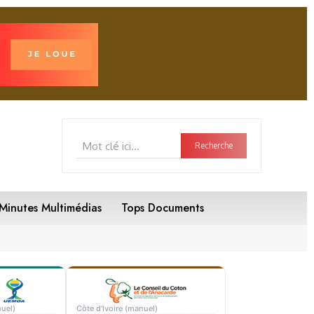
Mot clé ici...
Recherche
Minutes Multimédias
Tops Documents
uel)
Côte d'Ivoire (manuel)