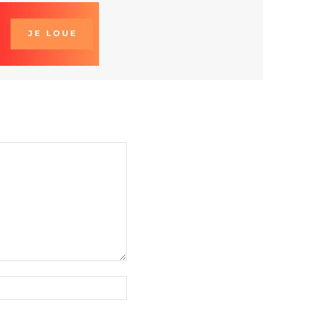
Site
: