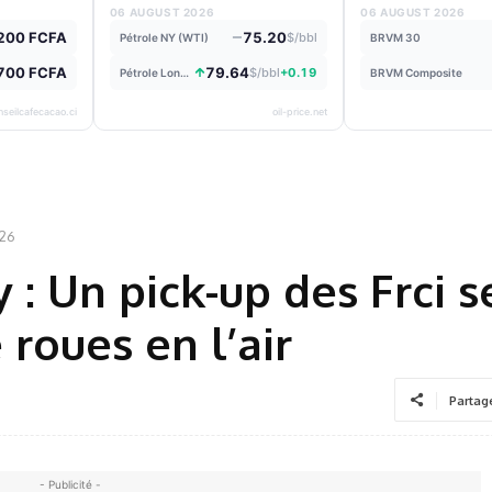
06 AUGUST 2026
06 AUGUST 2026
200 FCFA
75.20
$/bbl
Pétrole NY (WTI)
BRVM 30
700 FCFA
79.64
$/bbl
+0.19
Pétrole Londres
BRVM Composite
nseilcafecacao.ci
oil-price.net
026
: Un pick-up des Frci s
 roues en l’air
Partag
- Publicité -