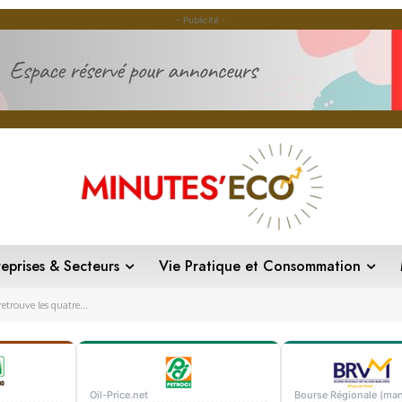
- Publicité -
reprises & Secteurs
Vie Pratique et Consommation
etrouve les quatre...
Oil-Price.net
Bourse Régionale (man