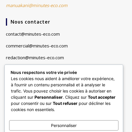
manuakani@minutes-eco.com
Nous contacter
contact@minutes-eco.com
commercial@minutes-eco.com
redaction@minutes-eco.com
Nous respectons votre vie privée
Liens utiles
Les cookies nous aident à améliorer votre expérience,
à fournir un contenu personnalisé et à analyser le
Navigation
trafic. Vous pouvez choisir les cookies à autoriser en
cliquant sur
Personnaliser
. Cliquez sur
Tout accepter
Finance & Marchés
pour consentir ou sur
Tout refuser
pour décliner les
Entreprises & Secteurs
cookies non essentiels.
Vie Pratique & Consommation
Personnaliser
Minutes Multimédias