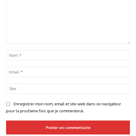
Commenter
:
No
:*
Ema
:*
Sit
:
Enregistrer mon nom, email et site web dans ce navigateur
pour la prochaine fois que je commenterai.