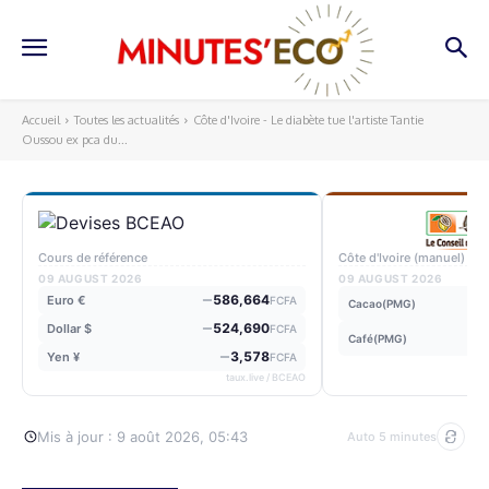
Accueil
Toutes les actualités
Côte d'Ivoire - Le diabète tue l'artiste Tantie
Oussou ex pca du...
Cours de référence
Côte d'Ivoire (manuel)
09 AUGUST 2026
09 AUGUST 2026
586,664
Euro €
FCFA
Cacao(PMG)
524,690
Dollar $
FCFA
Café(PMG)
3,578
Yen ¥
FCFA
taux.live / BCEAO
Mis à jour : 9 août 2026, 05:43
Auto 5 minutes