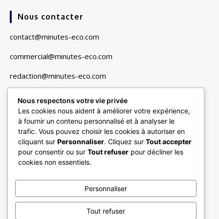
Nous contacter
contact@minutes-eco.com
commercial@minutes-eco.com
redaction@minutes-eco.com
Nous respectons votre vie privée
Liens utiles
Les cookies nous aident à améliorer votre expérience,
à fournir un contenu personnalisé et à analyser le
Navigation
trafic. Vous pouvez choisir les cookies à autoriser en
cliquant sur
Personnaliser
. Cliquez sur
Tout accepter
Finance & Marchés
pour consentir ou sur
Tout refuser
pour décliner les
Entreprises & Secteurs
cookies non essentiels.
Vie Pratique & Consommation
Personnaliser
Minutes Multimédias
Tops documents
Tout refuser