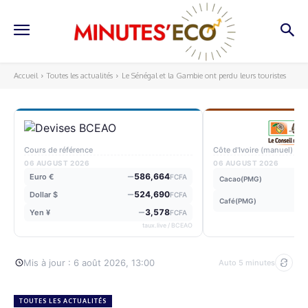
Accueil
Toutes les actualités
Le Sénégal et la Gambie ont perdu leurs touristes
Cours de référence
Côte d'Ivoire (manuel)
06 AUGUST 2026
06 AUGUST 2026
586,664
Euro €
FCFA
Cacao(PMG)
524,690
Dollar $
FCFA
Café(PMG)
3,578
Yen ¥
FCFA
taux.live / BCEAO
Mis à jour : 6 août 2026, 13:00
Auto 5 minutes
TOUTES LES ACTUALITÉS