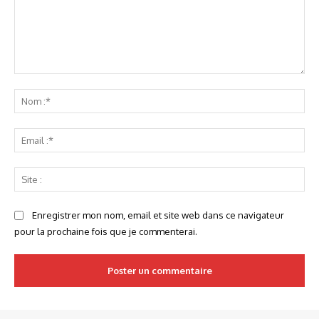
Commenter
:
No
:*
Ema
:*
Sit
:
Enregistrer mon nom, email et site web dans ce navigateur
pour la prochaine fois que je commenterai.