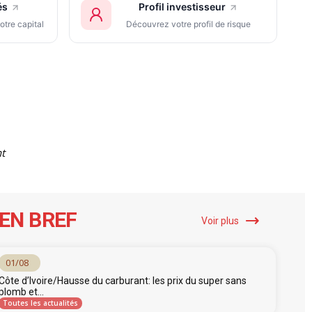
és
Profil investisseur
otre capital
Découvrez votre profil de risque
t
EN BREF
Voir plus
01/08
Côte d’Ivoire/Hausse du carburant: les prix du super sans
plomb et...
Toutes les actualités