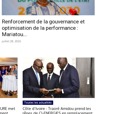
Renforcement de la gouvernance et
optimisation de la performance :
Mariatou...
juillet 28, 2026
Toutes les actualités
OURE met
Côte d’Ivoire : Traoré Amidou prend les
ement
rênes de CI-ENERGIES en remplacement