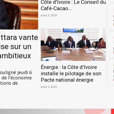
Côte d’Ivoire : Le Conseil du
Café-Cacao...
août 5, 2026
attara vante
ise sur un
ambitieux
Énergie : la Côte d’Ivoire
ouligné jeudi 6
installe le pilotage de son
» de l'économie
Pacte national énergie
itions de
août 5, 2026